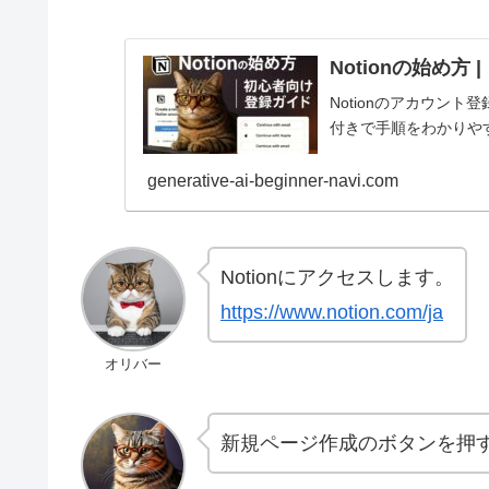
Notionの始め方
Notionのアカウン
付きで手順をわかりや
generative-ai-beginner-navi.com
:
Notionにアクセスします。
初
https://www.notion.com/ja
心
オリバー
者
で
も
新規ページ作成のボタンを押
で