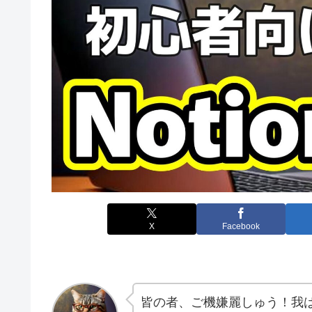
X
Facebook
皆の者、ご機嫌麗しゅう！我は、