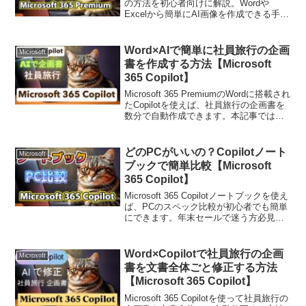
の方法を初心者向けに解説。Wordや
Excelから簡単にAI画像を作成できる手
順、利用できるプラン、注意点まで詳し
く紹介します。副業やコンテンツ制作に
も活用可能です。
Word×AIで簡単に社員旅行の企画
Microsoft
書を作成する方法【Microsoft
365 Copilot】
Microsoft 365 PremiumのWordに搭載され
たCopilotを使えば、社員旅行の企画書を
数分で自動作成できます。本記事では、
必要な情報の整理方法からAI入力モード
の使い方、注意点まで初心者向けにわか
りやすく解説します。
どのPCがいいの？Copilotノート
Microsoft
ブックで簡単比較【Microsoft
365 Copilot】
Microsoft 365 Copilotノートブックを使え
ば、PCのスペック比較が初心者でも簡単
にできます。年末セールで迷う方必見！
参考資料をアップロードしてAIに比較を
依頼し、効率的に最適なPCを選ぶ方法を
解説します。
Word×Copilotで社員旅行の企画
Microsoft
書を文書全体ごと修正する方法
【Microsoft 365 Copilot】
Microsoft 365 Copilotを使って社員旅行の