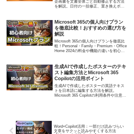
企画書を文書全体ごと自動修正する方法
を解説。日付の一括修正、置き換えボタ
ンの使い方、生成AI利用時の注意点まで
初心者向けにわかりやすく紹介します。
Microsoft 365の個人向けプラン
Copilot
を徹底比較！おすすめの選び方を
解説
Microsoft 365の個人向けプランを徹底比
較！Personal・Family・Premium・Office
Home 2024の料金や機能の違いを初心者
向けに分かりやすく解説。自分に合った
最適なプラン選びの参考にしてくださ
い。
生成AIで作成したポスターのテキ
Microsoft
スト編集方法とMicrosoft 365
Copilotの活用ポイント
生成AIで作成したポスターの英語テキス
トを日本語に編集する方法を解説。
Microsoft 365 Copilotの利用条件や注意点
も紹介し、初心者でも安心してAIを活用
できるようにまとめています。
Word×Copilot活用：一部だけ読みづらい
文章をサクッと読みやすくする方法