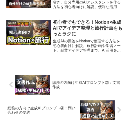
省き、自分専用のAIアシスタントを作る
方法を初心者向けに解説。便利な活用法
も紹介します。
初心者でもできる！Notion×生成
Notion
AIでアイデア整理と旅行計画をも
っとラクに
生成AIの回答をNotionで整理する方法を
初心者向けに解説。旅行計画や学習ノー
ト、副業アイデア管理まで、AI活用をも
っとラクにする実践術を紹介します。
総務の方向け生成AIプロンプト②：文書
作成
総務の方向け生成AIプロンプト④：問い
合わせの要約