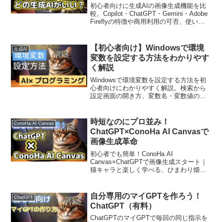
初心者向けに生成AIの画像生成機能を比
較。Copilot・ChatGPT・Gemini・Adobe
Fireflyの特徴や商用利用の可否、使いや
すさを解説。ブログや副業に役立つ選び
方を紹介します。
【初心者向け】Windowsで環境
生成AI
変数を設定する方法をわかりやす
く解説
Windowsで環境変数を設定する方法を初
心者向けにわかりやすく解説。検索から
設定画面の開き方、変数名・変数値の入
力、再起動の必要性まで丁寧に説明。生
成AIを使う際の注意点もまとめていま
す。
時短なのにプロ並み！
ConoHa AI Canvas
ChatGPT×ConoHa AI Canvasで
画像生成革命
初心者でも簡単！ConoHa AI
Canvas×ChatGPTで画像生成スタート｜
猫キャラと楽しく学べる、ひまわり畑の
事例付き♪
自分専用のマイGPTを作ろう！
ChatGPT
ChatGPT（有料）
ChatGPTのマイGPTで毎回の同じ指示を