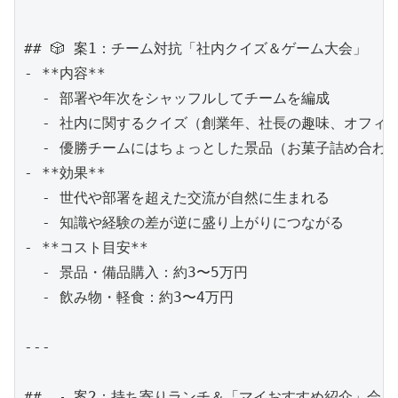
## 🎲 案1：チーム対抗「社内クイズ＆ゲーム大会」

- **内容**  

  - 部署や年次をシャッフルしてチームを編成  

  - 社内に関するクイズ（創業年、社長の趣味、オフィ
  - 優勝チームにはちょっとした景品（お菓子詰め合わせ
- **効果**  

  - 世代や部署を超えた交流が自然に生まれる  

  - 知識や経験の差が逆に盛り上がりにつながる  

- **コスト目安**  

  - 景品・備品購入：約3〜5万円  

  - 飲み物・軽食：約3〜4万円  

---

## 🍳 案2：持ち寄りランチ＆「マイおすすめ紹介」会
