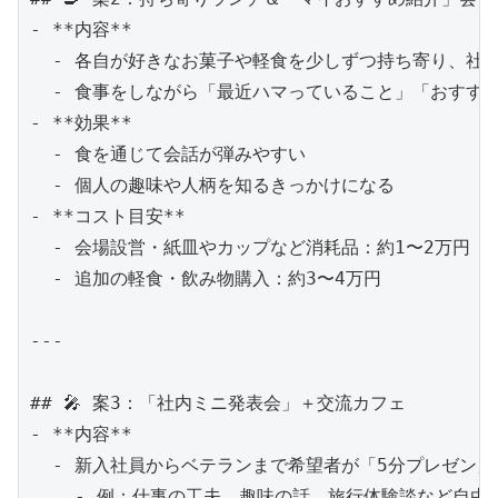
- **内容**  

  - 各自が好きなお菓子や軽食を少しずつ持ち寄り、社内で
  - 食事をしながら「最近ハマっていること」「おすすめ
- **効果**  

  - 食を通じて会話が弾みやすい  

  - 個人の趣味や人柄を知るきっかけになる  

- **コスト目安**  

  - 会場設営・紙皿やカップなど消耗品：約1〜2万円  

  - 追加の軽食・飲み物購入：約3〜4万円  

---

## 🎤 案3：「社内ミニ発表会」＋交流カフェ

- **内容**  

  - 新入社員からベテランまで希望者が「5分プレゼン」 
    - 例：仕事の工夫、趣味の話、旅行体験談など自由テ