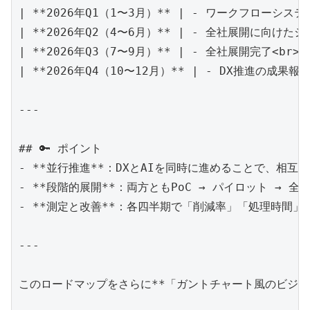
| **2026年Q1（1〜3月）** | - ワークフローシ
| **2026年Q2（4〜6月）** | - 全社展開に向
| **2026年Q3（7〜9月）** | - 全社展開完了<
| **2026年Q4（10〜12月）** | - DX推進の成
---

## 🔑 ポイント

- **並行推進**：DXとAIを同時に進めることで、相互
- **段階的展開**：両方ともPoC → パイロット → 
- **測定と改善**：各四半期で「削減率」「処理時間」
---

このロードマップをさらに**「ガントチャート風のビジュ