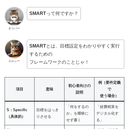
SMART
って何ですか？
オリバー
SMART
とは、目標設定をわかりやすく実行
するための
エルシー
フレームワークのことじゃ！
例（要件定義
初心者向けの
項目
意味
で
説明
使う場合）
「何をするの
「経費精算を
S：Specific
目標をはっき
か」を曖昧に
デジタル化す
（具体的）
りさせる
せず書く
る」