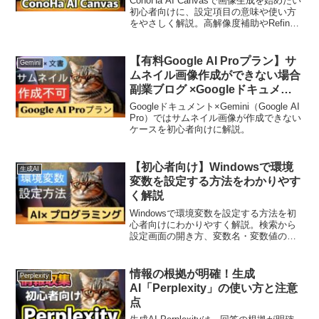
ConoHa AI Canvasで画像生成を始めたい
初心者向けに、設定項目の意味や使い方
をやさしく解説。高解像度補助やRefiner
の使い方も紹介！
【有料Google AI Proプラン】サ
Gemini
ムネイル画像作成ができない場合
副業ブログ ×Googleドキュメン
ト×Gemini
Googleドキュメント×Gemini（Google AI
Pro）ではサムネイル画像が作成できない
ケースを初心者向けに解説。
【初心者向け】Windowsで環境
生成AI
変数を設定する方法をわかりやす
く解説
Windowsで環境変数を設定する方法を初
心者向けにわかりやすく解説。検索から
設定画面の開き方、変数名・変数値の入
力、再起動の必要性まで丁寧に説明。生
成AIを使う際の注意点もまとめていま
す。
情報の根拠が明確！生成
Perplexity
AI「Perplexity」の使い方と注意
点