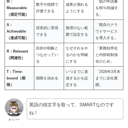
M：
「紙の申請書
数字や指標で
成果が測れる
Measurable
を80％削減す
評価できる
ようにする
（測定可能）
る」
A：
「既存のクラ
現実的に実現
無理のない範
Achievable
ウドサービス
できる
囲で設定する
（達成可能）
を導入する」
目的や戦略と
なぜそれをや
「業務効率化
R：Relevant
つながってい
るのかを明確
と内部統制強
（関連性）
る
にする
化のため」
T：Time-
いつまでに達
「2026年3月末
bound（期
期限を決める
成するかを設
までに全社展
限）
定する
開」
英語の頭文字を取って、SMARTなのです
ね！
オリバー