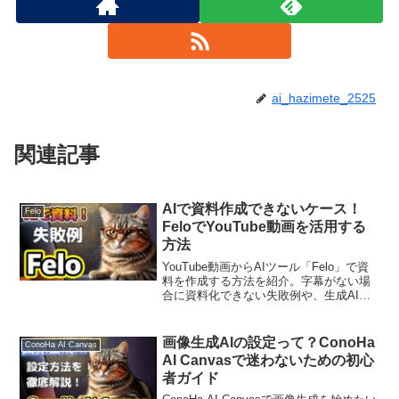
ai_hazimete_2525
関連記事
AIで資料作成できないケース！
Felo
FeloでYouTube動画を活用する
方法
YouTube動画からAIツール「Felo」で資
料を作成する方法を紹介。字幕がない場
合に資料化できない失敗例や、生成AIを
使う際の注意点を初心者向けにわかりや
すく解説します。
画像生成AIの設定って？ConoHa
ConoHa AI Canvas
AI Canvasで迷わないための初心
者ガイド