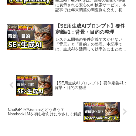
生成AI Perplexityは、回答の根拠が明確
に表示される安心のAI検索サービス。本
記事では年末調整の調査例を交え、初心
者にもわかりやすく使い方と注意点を解
説します。
【SE用生成AIプロンプト】要件
Copilot
定義#1：背景・目的の整理
システム開発の要件定義で欠かせない
「背景」と「目的」の整理。本記事で
は、生成AIを活用して効率的にまとめる
方法を、初心者向けプロンプト例ととも
に解説します。
【SE用生成AIプロンプト】要件定義#1：
背景・目的の整理
ChatGPTやGeminiとどう違う？
NotebookLMを初心者向けにやさしく解説