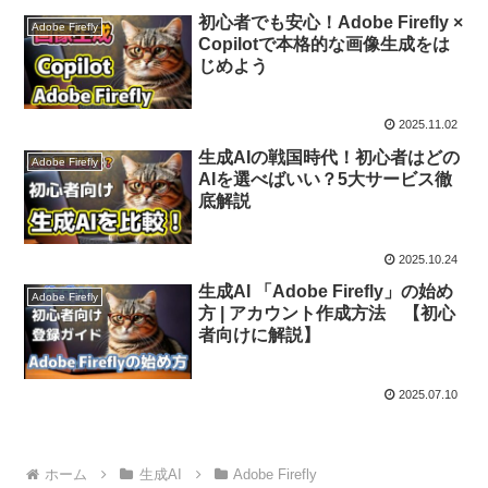
初心者でも安心！Adobe Firefly ×
Adobe Firefly
Copilotで本格的な画像生成をは
じめよう
2025.11.02
生成AIの戦国時代！初心者はどの
Adobe Firefly
AIを選べばいい？5大サービス徹
底解説
2025.10.24
生成AI 「Adobe Firefly」の始め
Adobe Firefly
方 | アカウント作成方法 【初心
者向けに解説】
2025.07.10
ホーム
生成AI
Adobe Firefly