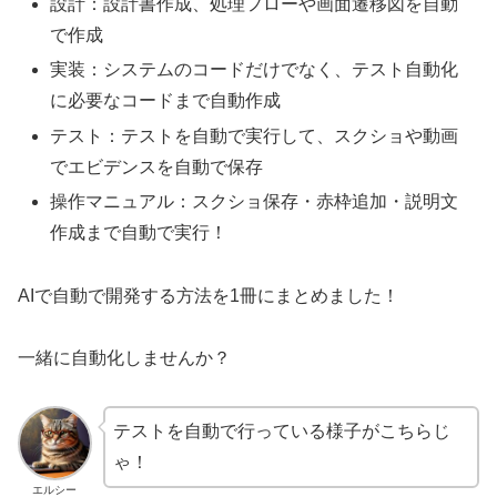
設計：設計書作成、処理フローや画面遷移図を自動
方
説
り
向
で作成
法
や
け
｜
実装：システムのコードだけでなく、テスト自動化
す
に
初
に必要なコードまで自動作成
く
わ
心
テスト：テストを自動で実行して、スクショや動画
解
か
者
でエビデンスを自動で保存
説
り
向
操作マニュアル：スクショ保存・赤枠追加・説明文
や
け
作成まで自動で実行！
す
に
く
わ
AIで自動で開発する方法を1冊にまとめました！
解
か
説
り
一緒に自動化しませんか？
や
す
テストを自動で行っている様子がこちらじ
く
ゃ！
解
エルシー