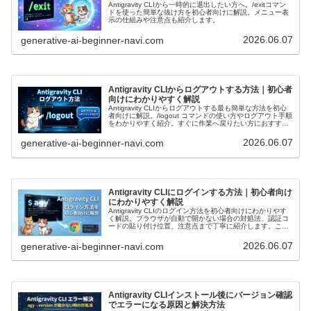
Antigravity
Antigravity CLIから一時的に退出したい方へ。/exitコマン
ドを使った簡単な抜け方を初心者向けに解説。メニュー表
CLI
示の仕組みや注意点も紹介します。
の
2026.06.07
generative-ai-beginner-navi.com
モ
デ
:
Antigravity CLIからログアウトする方法｜初心者
ル
向けにわかりやすく解説
Antigravity
Antigravity CLIからログアウトする最も簡単な方法を初心
を
者向けに解説。/logout コマンドの使い方やログアウト手順
CLI
をわかりやすく紹介。すぐに作業へ戻りたい方におすす
め。
設
の
2026.06.07
generative-ai-beginner-navi.com
定
モ
す
デ
:
Antigravity CLIにログインする方法｜初心者向け
る
ル
にわかりやすく解説
Antigravity
Antigravity CLIのログイン方法を初心者向けにわかりやす
方
を
く解説。ブラウザが自動で開かない場合の対処法、認証コ
CLI
ードの貼り付け位置、注意点まで丁寧に紹介します。これ
法
からAntigravityを使い始める方に最適なガイドです。
設
の
2026.06.07
generative-ai-beginner-navi.com
｜
定
モ
初
す
デ
:
心
Antigravity CLIインストール後にバージョン確認
る
ル
でエラーになる原因と解決方法
Antigravity