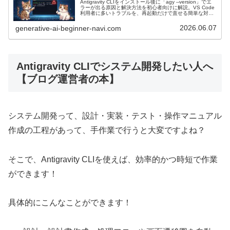
者
Antigravity CLIをインストール後に「agy --version」でエ
方
を
ラーが出る原因と解決方法を初心者向けに解説。VS Code
CLI
向
利用者に多いトラブルを、再起動だけで直せる簡単な対処
法
法とともに紹介します。
設
の
2026.06.07
generative-ai-beginner-navi.com
け
｜
定
モ
に
初
す
デ
わ
:
心
Antigravity CLIでシステム開発したい人へ
る
ル
か
Antigravity
者
【ブログ運営者の本】
方
を
り
CLI
向
法
設
や
の
け
｜
定
す
システム開発って、設計・実装・テスト・操作マニュアル
モ
に
初
す
く
作成の工程があって、手作業で行うと大変ですよね？
デ
わ
心
る
解
ル
か
者
方
説
そこで、Antigravity CLIを使えば、効率的かつ時短で作業
を
り
向
法
ができます！
設
や
け
｜
定
す
に
初
具体的にこんなことができます！
す
く
わ
心
る
解
か
者