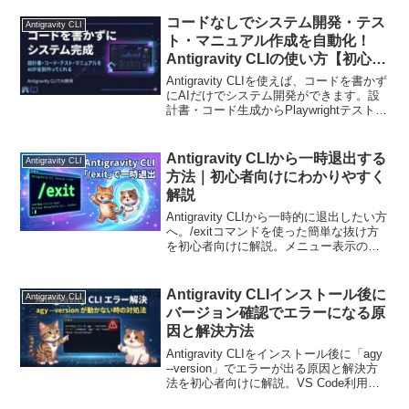
ます。これからAntigravityを使い始める
方に最適なガイドです。
コードなしでシステム開発・テス
Antigravity CLI
ト・マニュアル作成を自動化！
Antigravity CLIの使い方【初心者
向け解説】
Antigravity CLIを使えば、コードを書かず
にAIだけでシステム開発ができます。設
計書・コード生成からPlaywrightテスト自
動化、赤枠入り操作マニュアルの自動作
成まで、初心者でもできる実践的な手順
を解説。Kindle書籍で詳しい手順を公開
Antigravity CLIから一時退出する
Antigravity CLI
中。
方法｜初心者向けにわかりやすく
解説
Antigravity CLIから一時的に退出したい方
へ。/exitコマンドを使った簡単な抜け方
を初心者向けに解説。メニュー表示の仕
組みや注意点も紹介します。
Antigravity CLIインストール後に
Antigravity CLI
バージョン確認でエラーになる原
因と解決方法
Antigravity CLIをインストール後に「agy
--version」でエラーが出る原因と解決方
法を初心者向けに解説。VS Code利用者
に多いトラブルを、再起動だけで直せる