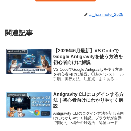
ai_hazimete_2525
関連記事
【2026年6月最新】VS Codeで
Antigravity CLI
Google Antigravityを使う方法を
初心者向けに解説
VS CodeでGoogle Antigravityを使う方法
を初心者向けに解説。CLIのインストール
手順、実行方法、注意点、よくあるエラ
ーの対処法まで2026年6月最新情報でまと
めました。生成AIを安全に使いたい方に
おすすめ。
Antigravity CLIにログインする方
Antigravity CLI
法｜初心者向けにわかりやすく解
説
Antigravity CLIのログイン方法を初心者向
けにわかりやすく解説。ブラウザが自動
で開かない場合の対処法、認証コードの
貼り付け位置、注意点まで丁寧に紹介し