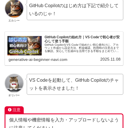
GitHub Copilotのはじめ方は下記で紹介して
いるのじゃ！
エルシー
GitHub Copilotの始め方｜VS Codeで初心者が安
心して使う手順
GitHub CopilotをVS Codeで始めたい初心者向けに、アカ
ウント作成から設定方法、料金確認、利用時の注意点まで
を解説。安心して生成AIを活用できる手順をまとめていま
す。
2025.11.08
generative-ai-beginner-navi.com
:
VS Codeを起動して、GitHub Copilotのチャ
飽
ットを表示させました！
き
オリバー
性
で
注意
も
個人情報や機密情報を入力・アップロードしないよう
大
に注意してください！