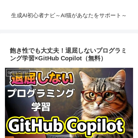
生成AI初心者ナビ～AI猫があなたをサポート～
飽き性でも大丈夫！退屈しないプログラミ
ング学習×GitHub Copilot（無料）
GitHub Copilot