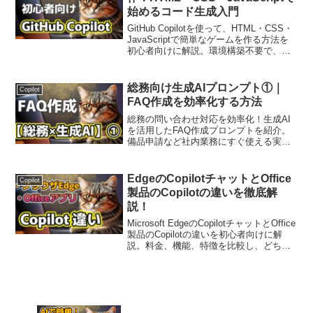
始めるコード生成入門
GitHub Copilotを使って、HTML・CSS・
JavaScriptで簡単なゲームを作る方法を
初心者向けに解説。環境構築不要で、す
ぐに試せるプロンプト例付き。GitHub
Copilotの便利さを体感しながら、楽しく
学べます。
総務向け生成AIプロンプト①｜
Copilot
FAQ作成を効率化する方法
総務の問い合わせ対応を効率化！生成AI
を活用したFAQ作成プロンプトを紹介。
備品申請など社内業務にすぐ使える実例
付き。
EdgeのCopilotチャットとOffice
Copilot
製品のCopilotの違いを徹底解
説！
Microsoft EdgeのCopilotチャットとOffice
製品のCopilotの違いを初心者向けに解
説。料金、機能、特徴を比較し、どちら
を使うべきか分かりやすくまとめていま
す。