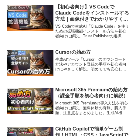
【初心者向け】VS Codeで
Claude Code API
Claude Codeをインストールする
方法｜画像付きでわかりやすく解
説
VS Codeで生成AI「Claude Code」を使う
ための拡張機能インストール方法を初心
者向けに解説。Trust Publisherの選択、
認証方法、注意点まで画像付きでわかり
やすく紹介。生成AIを安全に活用したい
方におすすめのガイドです。
Cursorの始め方
Cursor
生成AIツール「Cursor」のダウンロード
方法やアカウント登録の手順を初心者向
けにやさしく解説。初めてでも安心して
始められます。
Microsoft 365 Premiumの始め方
Copilot
（課金手順を初心者向けに解説）
Microsoft 365 Premiumの導入方法を初心
者向けに解説。無料体験の有無、購入手
順、注意点をまとめました。生成AI機能
を快適に使いたい方必見です。
GitHub Copilotで簡単ゲーム制
GitHub Copilot
作！HTML・CSS・JavaScriptで