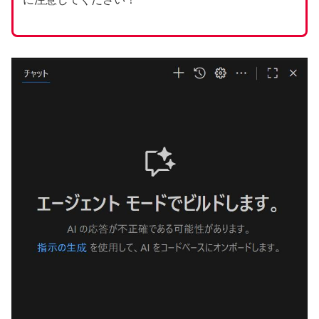
丈
夫！
退
屈
し
な
い
プ
ロ
グ
ラ
ミ
ン
グ
学
習